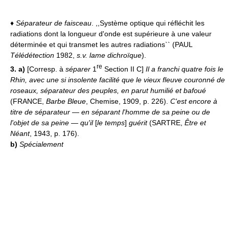
♦
Séparateur de faisceau
. ,,Système optique qui réfléchit les
radiations dont la longueur d'onde est supérieure à une valeur
déterminée et qui transmet les autres radiations`` (PAUL
Télédétection
1982,
s.v. lame dichroïque
).
re
3. a)
[Corresp. à
séparer
1
Section II C]
Il a franchi quatre fois le
Rhin, avec une si insolente facilité que le vieux fleuve couronné de
roseaux, séparateur des peuples, en parut humilié et bafoué
(FRANCE,
Barbe Bleue
, Chemise, 1909, p. 226).
C'est encore à
titre de séparateur — en séparant l'homme de sa peine ou de
l'objet de sa peine — qu'il
[
le temps
]
guérit
(SARTRE,
Être et
Néant
, 1943, p. 176).
b)
Spécialement