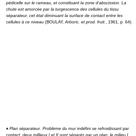
pédicelle sur le rameau, et constituant la zone d'abscission. La
chute est amorcée par la turgescence des cellules du tissu
séparateur, cet état diminuant la surface de contact entre les
cellules à ce niveau
(BOULAY,
Arboric. et prod. fruit.
, 1961, p. 64).
♦
Plan séparateur
.
Problème du
mur indéfini
se refroidissant
par
contact
: deux millieux I et II sont séparés par un plan; le milieu I