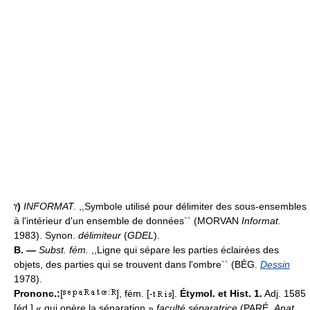
)
INFORMAT.
,,Symbole utilisé pour délimiter des sous-ensembles
à l'intérieur d'un ensemble de données`` (MORVAN
Informat.
1983). Synon.
délimiteur
(
GDEL
).
B. —
Subst. fém.
,,Ligne qui sépare les parties éclairées des
objets, des parties qui se trouvent dans l'ombre`` (BÉG.
Dessin
1978).
Prononc.:
[
], fém. [-
].
Étymol. et Hist. 1.
Adj. 1585
[éd.] « qui opère la séparation »
faculté séparatrice
(PARÉ,
Anat.
,