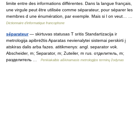
limite entre des informations différentes. Dans la langue français,
une virgule peut être utilisée comme séparateur, pour séparer les
membres d une énumération, par exemple. Mais si l on veut… …
Dictionnaire d'informatique francophone
séparateur
— skirtuvas statusas T sritis Standartizacija ir
metrologija apibrėžtis Aparatas nevienalytei sistemai perskirti į
atskiras dalis arba fazes. atitikmenys: angl. separator vok.
Abscheider, m; Separator, m; Zuteiler, m rus. отделитель, m;
разделитель …
Penkiakalbis aiškinamasis metrologijos terminų žodynas