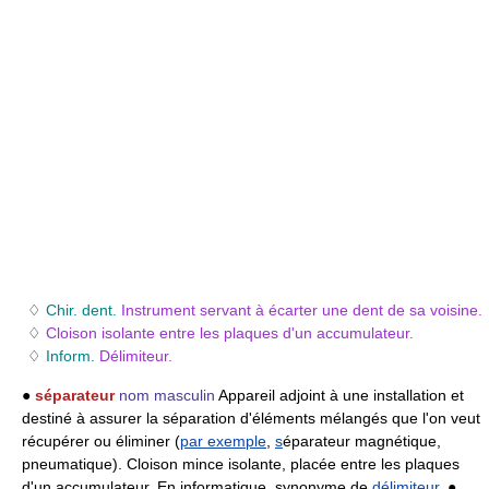
♢
Chir. dent.
Instrument servant à écarter une dent de sa voisine.
♢
Cloison isolante entre les plaques d'un accumulateur.
♢
Inform.
Délimiteur.
●
séparateur
nom masculin
Appareil adjoint à une installation et
destiné à assurer la séparation d'éléments mélangés que l'on veut
récupérer ou éliminer (
par exemple
,
s
éparateur magnétique,
pneumatique). Cloison mince isolante, placée entre les plaques
d'un accumulateur. En informatique, synonyme de
délimiteur
. ●