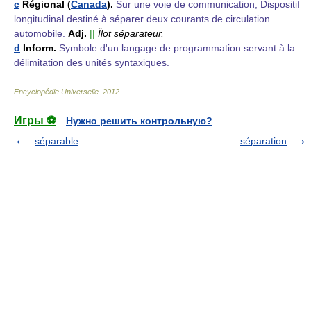
c
Régional (
Canada
).
Sur une voie de communication, Dispositif
longitudinal destiné à séparer deux courants de circulation
automobile.
Adj.
||
Îlot séparateur.
d
Inform.
Symbole d'un langage de programmation servant à la
délimitation des unités syntaxiques.
Encyclopédie Universelle
.
2012
.
Игры ⚽
Нужно решить контрольную?
séparable
séparation