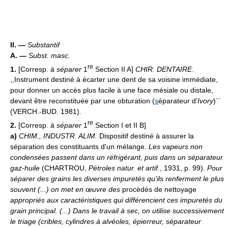
II. —
Substantif
A. —
Subst. masc.
re
1.
[Corresp. à
séparer
1
Section II A]
CHIR. DENTAIRE
.
,,Instrument destiné à écarter une dent de sa voisine immédiate,
pour donner un accès plus facile à une face mésiale ou distale,
devant être reconstituée par une obturation (
s
éparateur d'
Ivory
)``
(VERCH.-BUD. 1981).
re
2.
[Corresp. à
séparer
1
Section I et II B]
a)
CHIM., INDUSTR. ALIM.
Dispositif destiné à assurer la
séparation des constituants d'un mélange.
Les vapeurs non
condensées passent dans un réfrigérant, puis dans un séparateur
gaz-huile
(CHARTROU,
Pétroles natur. et artif.
, 1931, p. 99).
Pour
séparer des grains les diverses impuretés qu'ils renferment le plus
souvent (...) on met en œuvre des
procédés de nettoyage
appropriés aux caractéristiques qui différencient ces impuretés du
grain principal. (...) Dans le travail à sec, on utilise successivement
le triage (cribles, cylindres à alvéoles, épierreur, séparateur