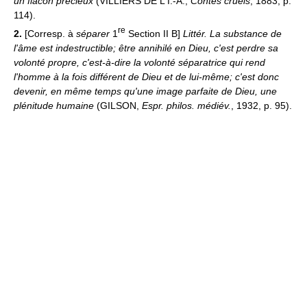
un flacon précieux
(VILLIERS DE L'I.-A.,
Contes cruels
, 1883, p.
114).
re
2.
[Corresp. à
séparer
1
Section II B]
Littér.
La substance de
l'âme est indestructible; être annihilé en Dieu, c'est perdre sa
volonté propre, c'est-à-dire la volonté séparatrice qui rend
l'homme à la fois différent de Dieu et de lui-même; c'est donc
devenir, en même temps qu'une image parfaite de Dieu, une
plénitude humaine
(GILSON,
Espr. philos. médiév.
, 1932, p. 95).