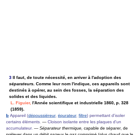
3
Il faut, de toute nécessité, en arriver à l'adoption des
séparateurs.
Comme leur nom l'indique, ces appareils sont
destinés à opérer, au sein des fosses, la séparation des
solides et des liquides.
L. Figuier,
l'Année scientifique et industrielle 1860, p. 328
(1859).
b
Appareil (
dépoussiéreur
,
épurateur
,
filtre
) permettant d'isoler
certains éléments.
—
Cloison isolante entre les plaques d'un
accumulateur.
—
Séparateur thermique,
capable de séparer, de
prélever dans un débit gazeux le gaz comprimé (plus chaud que le