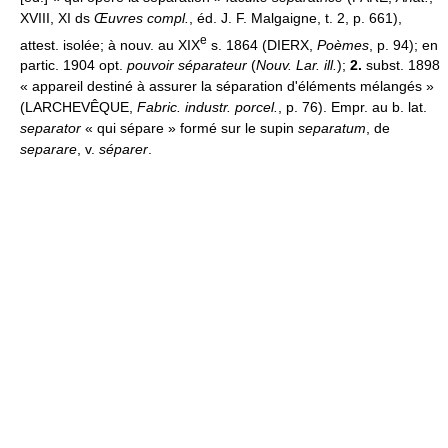
XVIII, XI ds
Œuvres compl.
, éd. J. F. Malgaigne, t. 2, p. 661),
e
attest. isolée; à nouv. au XIX
s. 1864 (DIERX,
Poèmes
, p. 94); en
partic. 1904 opt.
pouvoir séparateur
(
Nouv. Lar. ill.
);
2.
subst. 1898
« appareil destiné à assurer la séparation d'éléments mélangés »
(LARCHEVÊQUE,
Fabric. industr. porcel.
, p. 76). Empr. au b. lat.
separator
« qui sépare » formé sur le supin
separatum
, de
separare
, v.
séparer
.