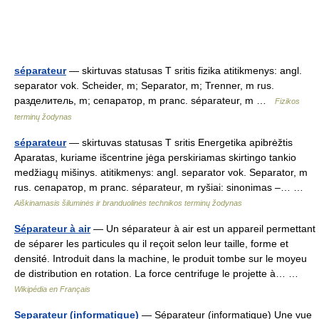
séparateur
— skirtuvas statusas T sritis fizika atitikmenys: angl.
separator vok. Scheider, m; Separator, m; Trenner, m rus.
разделитель, m; сепаратор, m pranc. séparateur, m …
Fizikos
terminų žodynas
séparateur
— skirtuvas statusas T sritis Energetika apibrėžtis
Aparatas, kuriame išcentrine jėga perskiriamas skirtingo tankio
medžiagų mišinys. atitikmenys: angl. separator vok. Separator, m
rus. сепаратор, m pranc. séparateur, m ryšiai: sinonimas –… …
Aiškinamasis šiluminės ir branduolinės technikos terminų žodynas
Séparateur à air
— Un séparateur à air est un appareil permettant
de séparer les particules qu il reçoit selon leur taille, forme et
densité. Introduit dans la machine, le produit tombe sur le moyeu
de distribution en rotation. La force centrifuge le projette à… …
Wikipédia en Français
Separateur (informatique)
— Séparateur (informatique) Une vue