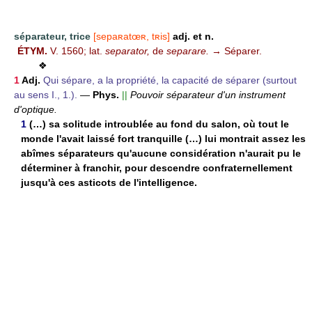
séparateur, trice
[sepaʀatœʀ, tʀis]
adj. et n.
ÉTYM.
V. 1560; lat.
separator,
de
separare.
→ Séparer.
❖
1
Adj.
Qui sépare, a la propriété, la capacité de séparer (surtout
au sens I., 1.).
—
Phys.
||
Pouvoir séparateur d'un instrument
d'optique.
1
(…) sa solitude introublée au fond du salon, où tout le
monde l'avait laissé fort tranquille (…) lui montrait assez les
abîmes séparateurs qu'aucune considération n'aurait pu le
déterminer à franchir, pour descendre confraternellement
jusqu'à ces asticots de l'intelligence.