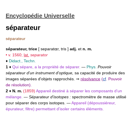
Encyclopédie Universelle
séparateur
séparateur
séparateur, trice
[ separatɶr, tris ]
adj.
et
n. m.
• v. 1560;
lat.
separator
♦
Didact., Techn.
1
♦
Qui sépare, a la propriété de séparer.
—
Phys.
Pouvoir
séparateur d'un instrument d'optique,
sa capacité de produire des
images séparées d'objets rapprochés. ⇒
résolvance
(
cf
. Pouvoir
de résolution).
2
♦
N. m.
(1859)
Appareil destiné à séparer les composants d'un
mélange.
—
Séparateur d'isotopes :
spectromètre de masse utilisé
pour séparer des corps isotopes. —
Appareil (dépoussiéreur,
épurateur, filtre) permettant d'isoler certains éléments.